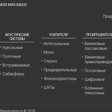
ASR MINI BASIS
Пре
АКУСТИЧЕСКИЕ
УСИЛИТЕЛИ
ПРОИГРЫВАТЕЛ
СИСТЕМЫ
Интегральные
Виниловые
Напольные
пассиковые
Моно
Подробнее
Полочные
Виниловые
Стерео
прямоприводн
Встраиваемые
Предварительные
Потоковые
Сабвуферы
Фонокорректоры
Цифровые
ЦАПы
Бобинные
плёночные
NewAmbience © 2026