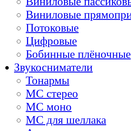
Виниловые пассиков
Виниловые прямопр
Потоковые
Цифровые
Бобинные плёночные
Звукосниматели
Тонармы
МС стерео
МС моно
МС для шеллака