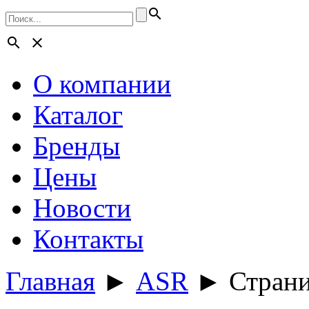
search
search
close
О компании
Каталог
Бренды
Цены
Новости
Контакты
Главная
►
ASR
►
Страни